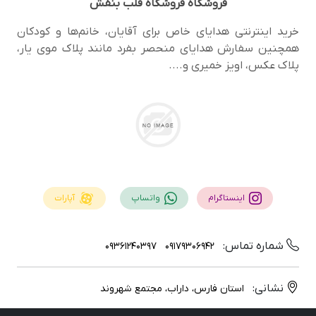
فروشگاه
فروشگاه قلب بنفش
خرید اینترنتی هدایای خاص برای آقایان، خانم‌ها و کودکان
همچنین سفارش هدایای منحصر‌ بفرد مانند پلاک موی یار،
پلاک عکس، اویز خمیری و....
اینستاگرام
واتساپ
آپارات
شماره تماس:
09361240397
09179306942
نشانی:
استان فارس، داراب، مجتمع شهروند