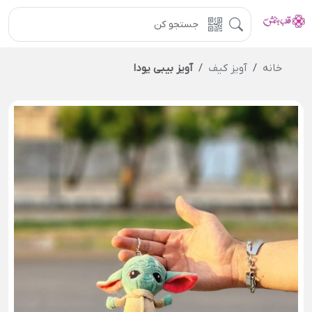
خانه
آویز کیف
آویز بیبی یودا