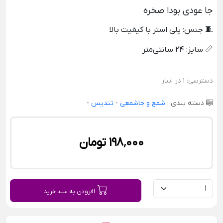
جا عودی بودا صخره
🧵 جنس: پلی استر با کیفیت بالا
📏 سایز: 24 سانتی‌متر
دسترسی:
1 در انبار
دسته بندی :
شمع و جاشمعی
-
تندیس
-
198٬000 تومان
افزودن به سبد خرید