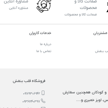
ضمانت کالا و
مشاوره آنلاین
محصولات
مشاوره آنلاین
ضمانت کالا و محصولات
مشتریان
خدمات کاربران
درباره ما
ب بنفش
تماس با ما
فروشگاه قلب بنفش
ها و کودکان همچنین سفارش
09179306942
س، اویز خمیری و....
09361240397