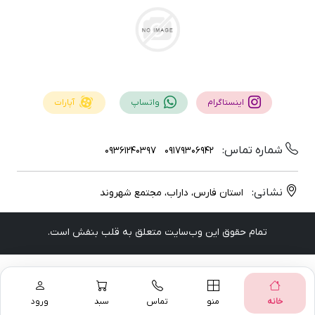
اینستاگرام
واتساپ
آپارات
شماره تماس:
09361240397
09179306942
نشانی:
استان فارس، داراب، مجتمع شهروند
تمام حقوق اين وب‌سايت متعلق به قلب بنفش است.
خانه
منو
تماس
سبد
ورود