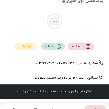
پلاک عکس، اویز خمیری و....
اینستاگرام
واتساپ
آپارات
شماره تماس:
09361240397
09179306942
نشانی:
استان فارس، داراب، مجتمع شهروند
تمام حقوق اين وب‌سايت متعلق به قلب بنفش است.