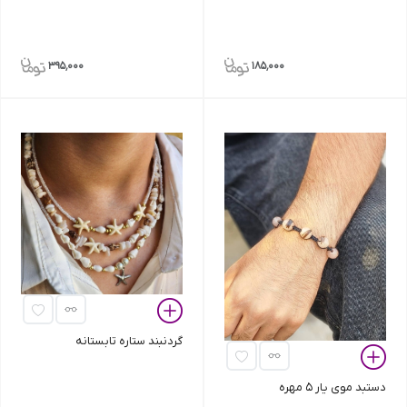
395٬000
185٬000
گردنبند ستاره تابستانه
دستبد موی یار 5 مهره