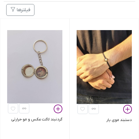
فیلترها
گردنبند لاکت عکس و مو حرارتی
دستبند موی یار