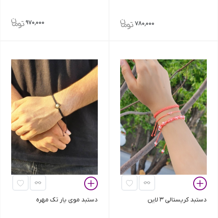
970٬000
780٬000
دستبد کریستالی 3 لاین
دستبد موی یار تک مهره